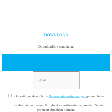
motivieren, tun Sie dies auch bewusst und geziehlt. Ganz
egal, welche Geschichte Sie auch erzählen – ob im Meetig,
im Marketing, im Vertreib oder imn der Change-
Kommunikation – erhalten Sie in diesem Whitepaper ein
paar Tipps und Tricks, die Ihnen helfen, Storyteling
strukturiert als ein Tools einzusetzen und zu beherrschen.
DOWNLOAD
Downloadlink senden an:
Ich bestätige, dass ich die
Datenschutzbestimmungen
gelesen habe.
Sie abonnieren unseren Storybaukasten-Newsletter, von dem Sie sich
jederzeit abmelden können.