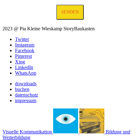
2023 @ Pia Kleine Wieskamp StoryBaukasten
Twitter
Instagram
Facebook
Pinterest
Xing
LinkedIn
WhatsApp
downloads
buchen
datenschutz
impressum
Visuelle Kommunikation
Bildung und
Weiterbildung