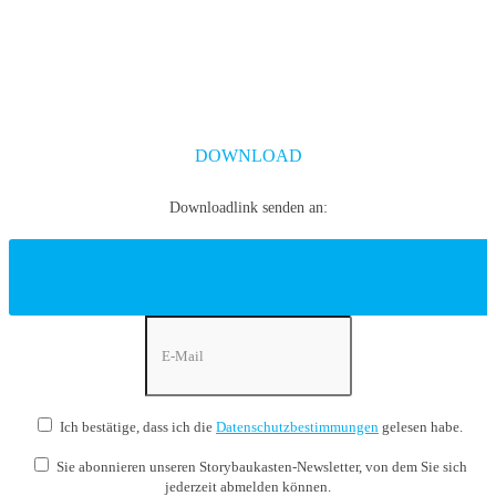
motivieren, tun Sie dies auch bewusst und geziehlt. Ganz
egal, welche Geschichte Sie auch erzählen – ob im Meetig,
im Marketing, im Vertreib oder imn der Change-
Kommunikation – erhalten Sie in diesem Whitepaper ein
paar Tipps und Tricks, die Ihnen helfen, Storyteling
strukturiert als ein Tools einzusetzen und zu beherrschen.
DOWNLOAD
Downloadlink senden an:
Ich bestätige, dass ich die
Datenschutzbestimmungen
gelesen habe.
Sie abonnieren unseren Storybaukasten-Newsletter, von dem Sie sich
jederzeit abmelden können.