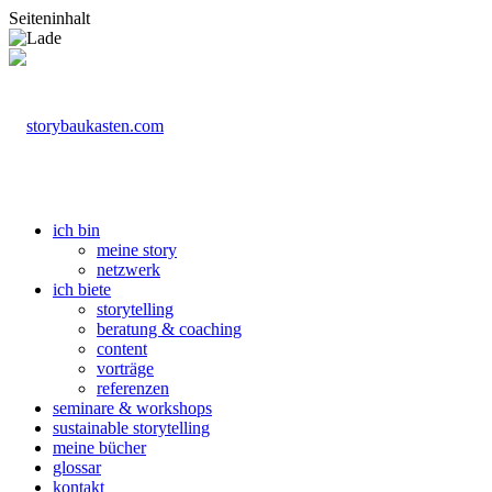
Seiteninhalt
ich bin
meine story
netzwerk
ich biete
storytelling
beratung & coaching
content
vorträge
referenzen
seminare & workshops
sustainable storytelling
meine bücher
glossar
kontakt