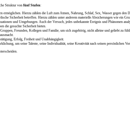
sche Struktur von
fünf Stufen
:
eben ermöglichen. Hierzu zählen die Luft zum Atmen, Nahrung, Schlaf, Sex, Wasser gegen den Du
elische Sicherheit betreffen. Hierzu zählen unter anderem materielle Absicherungen wie ein Gr
 Situationen und Umgebungen. Auch der Versuch, jedes unbekannte Ereignis und Phänomen anal
 die gesuchte Sicherheit bieten.
ruppen, Freunden, Kollegen und Familie, um sich zugehörig, nicht alleine und geliebt zu fühlen
 ausmacht.
tätigung, Erfolg, Freiheit und Unabhängigkeit.
klichung, um seine Talente, seine Individualität, seine Kreativität nach seinen persönlichen V
terscheiden.