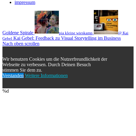
impressum
Goldene Spirale
pia kleine wieskamp
@ Kai
Kai Gebel: Feedback zu Visual Storytelling im Business
Gebel
Nach oben scrollen
Wir benutzen Cookies um die Nutzerfreundlichkeit der
Webseite zu verbessen. Durch Deinen Besuch
stimmen Sie dem zu.
Verstanden
Weitere Informationen
%d